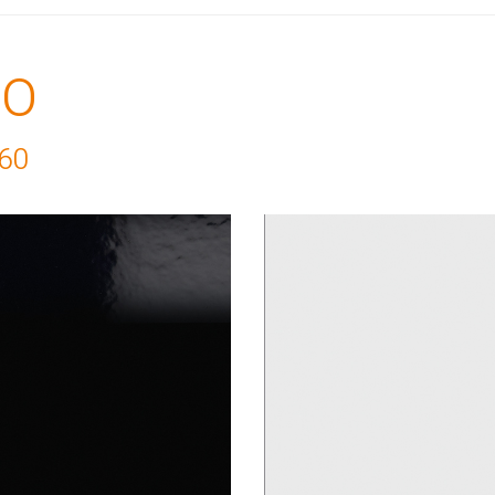
RO
60