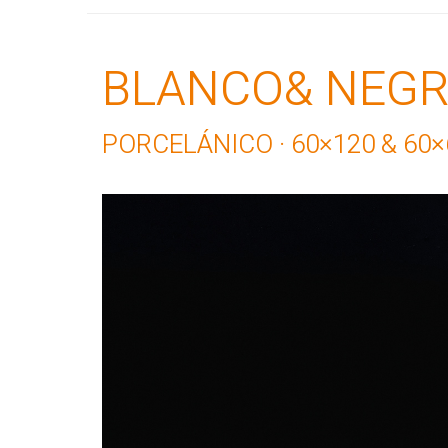
BLANCO& NEG
PORCELÁNICO · 60×120 & 60×