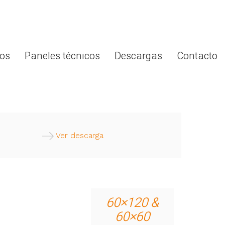
os
Paneles técnicos
Descargas
Contacto
Ver descarga
60×120 &
60×60